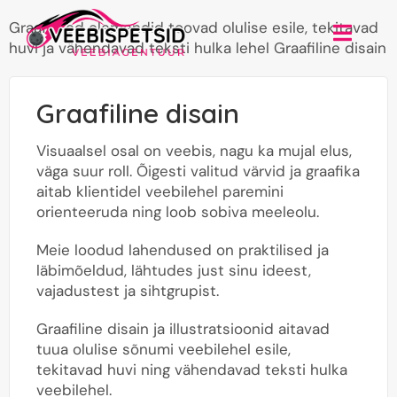
Skip
Graafilised elemendid toovad olulise esile, tekitavad
to
Toggl
huvi ja vähendavad teksti hulka lehel
Graafiline disain
content
Navig
Avaleht
Graafiline disain
Ettevõttest
Visuaalsel osal on veebis, nagu ka mujal elus,
väga suur roll. Õigesti valitud värvid ja graafika
Teenused
aitab klientidel veebilehel paremini
orienteeruda ning loob sobiva meeleolu.
Tehtud tööd
Meie loodud lahendused on praktilised ja
Küsi pakkumist
läbimõeldud, lähtudes just sinu ideest,
vajadustest ja sihtgrupist.
Graafiline disain ja illustratsioonid aitavad
tuua olulise sõnumi veebilehel esile,
tekitavad huvi ning vähendavad teksti hulka
veebilehel.