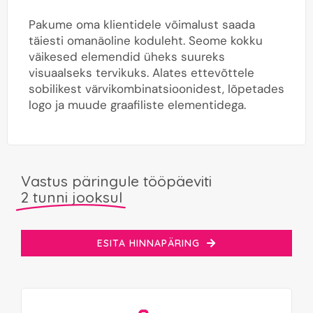
Pakume oma klientidele võimalust saada
täiesti omanäoline koduleht. Seome kokku
väikesed elemendid üheks suureks
visuaalseks tervikuks. Alates ettevõttele
sobilikest värvikombinatsioonidest, lõpetades
logo ja muude graafiliste elementidega.
Vastus päringule tööpäeviti
2 tunni jooksul
ESITA HINNAPÄRING